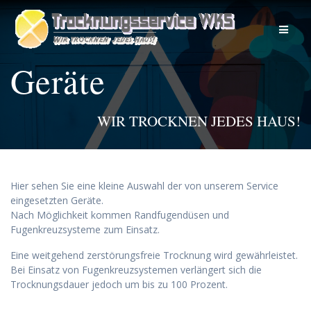
Zum
Inhalt
springen
Geräte
WIR TROCKNEN JEDES HAUS!
Hier sehen Sie eine kleine Auswahl der von unserem Service
eingesetzten Geräte.
Nach Möglichkeit kommen Randfugendüsen und
Fugenkreuzsysteme zum Einsatz.
Eine weitgehend zerstörungsfreie Trocknung wird gewährleistet.
Bei Einsatz von Fugenkreuzsystemen verlängert sich die
Trocknungsdauer jedoch um bis zu 100 Prozent.